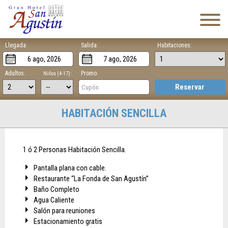
Llegada:
Salida:
Habitaciones:
Adultos:
Promo:
Niños (4-17):
Reservar
HABITACIÓN SENCILLA
1 ó 2 Personas Habitación Sencilla.
Pantalla plana con cable.
Restaurante “La Fonda de San Agustín”
Baño Completo
Agua Caliente
Salón para reuniones
Estacionamiento gratis