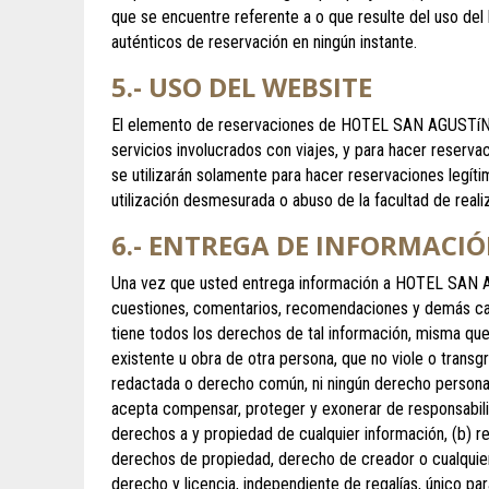
que se encuentre referente a o que resulte del uso del l
auténticos de reservación en ningún instante.
5.- USO DEL WEBSITE
El elemento de reservaciones de HOTEL SAN AGUSTíN de 
servicios involucrados con viajes, y para hacer reservac
se utilizarán solamente para hacer reservaciones legít
utilización desmesurada o abuso de la facultad de reali
6.- ENTREGA DE INFORMACI
Una vez que usted entrega información a HOTEL SAN AGU
cuestiones, comentarios, recomendaciones y demás cas
tiene todos los derechos de tal información, misma que e
existente u obra de otra persona, que no viole o trans
redactada o derecho común, ni ningún derecho personal 
acepta compensar, proteger y exonerar de responsabili
derechos a y propiedad de cualquier información, (b) 
derechos de propiedad, derecho de creador o cualquie
derecho y licencia, independiente de regalías, único para