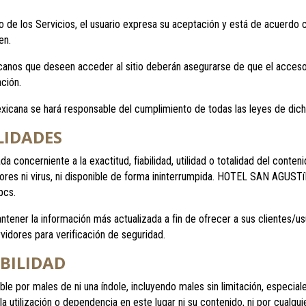
 de los Servicios, el usuario expresa su aceptación y está de acuerdo co
en.
canos que deseen acceder al sitio deberán asegurarse de que el acceso 
ción.
Mexicana se hará responsable del cumplimiento de todas las leyes de dicha
LIDADES
cerniente a la exactitud, fiabilidad, utilidad o totalidad del contenido
ores ni virus, ni disponible de forma ininterrumpida. HOTEL SAN AGUSTíN 
pcs.
er la información más actualizada a fin de ofrecer a sus clientes/usuar
vidores para verificación de seguridad.
ABILIDAD
or males de ni una índole, incluyendo males sin limitación, especiales,
or la utilización o dependencia en este lugar ni su contenido, ni por cualq