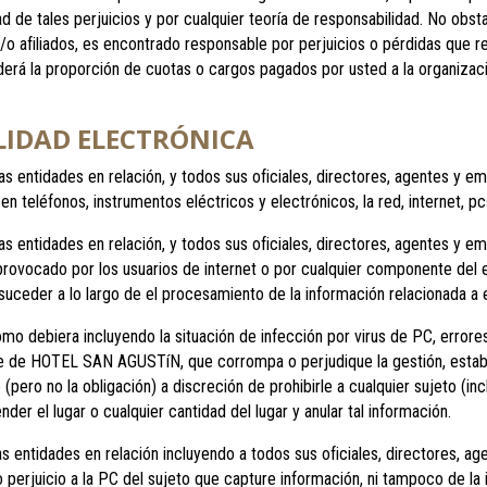
ad de tales perjuicios y por cualquier teoría de responsabilidad. No obst
 afiliados, es encontrado responsable por perjuicios o pérdidas que r
derá la proporción de cuotas o cargos pagados por usted a la organizació
LIDAD ELECTRÓNICA
as entidades en relación, y todos sus oficiales, directores, agentes y 
en teléfonos, instrumentos eléctricos y electrónicos, la red, internet,
as entidades en relación, y todos sus oficiales, directores, agentes y 
provocado por los usuarios de internet o por cualquier componente del e
suceder a lo largo de el procesamiento de la información relacionada a e
omo debiera incluyendo la situación de infección por virus de PC, errores
le de HOTEL SAN AGUSTíN, que corrompa o perjudique la gestión, estabi
o no la obligación) a discreción de prohibirle a cualquier sujeto (incluy
nder el lugar o cualquier cantidad del lugar y anular tal información.
s entidades en relación incluyendo a todos sus oficiales, directores, a
 perjuicio a la PC del sujeto que capture información, ni tampoco de la