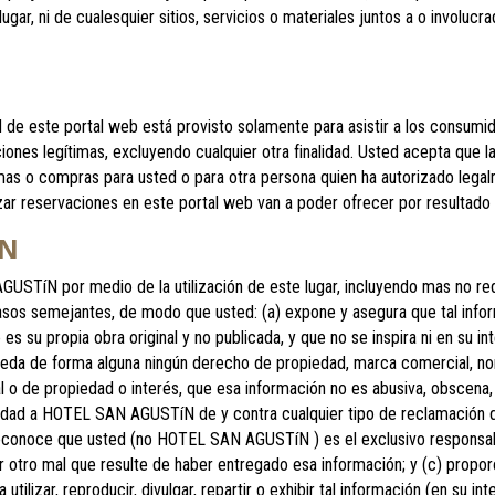
ugar, ni de cualesquier sitios, servicios o materiales juntos a o involuc
este portal web está provisto solamente para asistir a los consumidor
iones legítimas, excluyendo cualquier otra finalidad. Usted acepta que la
imas o compras para usted o para otra persona quien ha autorizado legal
zar reservaciones en este portal web van a poder ofrecer por resultado qu
ÓN
STíN por medio de la utilización de este lugar, incluyendo mas no redu
os semejantes, de modo que usted: (a) expone y asegura que tal inform
s su propia obra original y no publicada, y que no se inspira ni en su in
greda de forma alguna ningún derecho de propiedad, marca comercial, nom
o de propiedad o interés, que esa información no es abusiva, obscena, 
dad a HOTEL SAN AGUSTíN de y contra cualquier tipo de reclamación de
reconoce que usted (no HOTEL SAN AGUSTíN ) es el exclusivo responsabl
r otro mal que resulte de haber entregado esa información; y (c) pro
 utilizar, reproducir, divulgar, repartir o exhibir tal información (en su