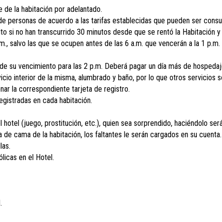
 de la habitación por adelantado.
e personas de acuerdo a las tarifas establecidas que pueden ser consul
to si no han transcurrido 30 minutos desde que se rentó la Habitación y e
.m., salvo las que se ocupen antes de las 6 a.m. que vencerán a la 1 p.
 de su vencimiento para las 2 p.m. Deberá pagar un día más de hospedaj
rvicio interior de la misma, alumbrado y baño, por lo que otros servicios s
nar la correspondiente tarjeta de registro.
gistradas en cada habitación.
el hotel (juego, prostitución, etc.), quien sea sorprendido, haciéndolo s
a de cama de la habitación, los faltantes le serán cargados en su cuenta.
las.
ólicas en el Hotel.
.