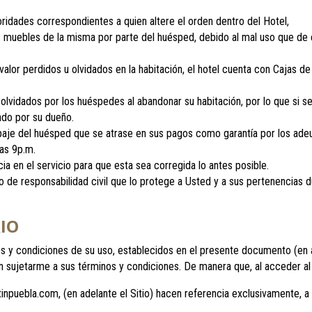
toridades correspondientes a quien altere el orden dentro del Hotel,
os muebles de la misma por parte del huésped, debido al mal uso que de e
alor perdidos u olvidados en la habitación, el hotel cuenta con Cajas de
olvidados por los huéspedes al abandonar su habitación, por lo que si s
ado por su dueño.
ipaje del huésped que se atrase en sus pagos como garantía por los ad
as 9p.m.
a en el servicio para que esta sea corregida lo antes posible.
 de responsabilidad civil que lo protege a Usted y a sus pertenencias d
RIO
inos y condiciones de su uso, establecidos en el presente documento (en a
 sujetarme a sus términos y condiciones. De manera que, al acceder al si
inpuebla.com, (en adelante el Sitio) hacen referencia exclusivamente, a 