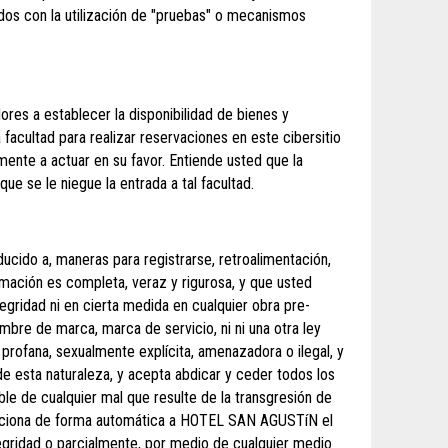
rados con la utilización de "pruebas" o mecanismos
es a establecer la disponibilidad de bienes y
 facultad para realizar reservaciones en este cibersitio
mente a actuar en su favor. Entiende usted que la
e se le niegue la entrada a tal facultad.
cido a, maneras para registrarse, retroalimentación,
ación es completa, veraz y rigurosa, y que usted
tegridad ni en cierta medida en cualquier obra pre-
bre de marca, marca de servicio, ni ni una otra ley
profana, sexualmente explícita, amenazadora o ilegal, y
 esta naturaleza, y acepta abdicar y ceder todos los
e de cualquier mal que resulte de la transgresión de
porciona de forma automática a HOTEL SAN AGUSTíN el
 integridad o parcialmente, por medio de cualquier medio