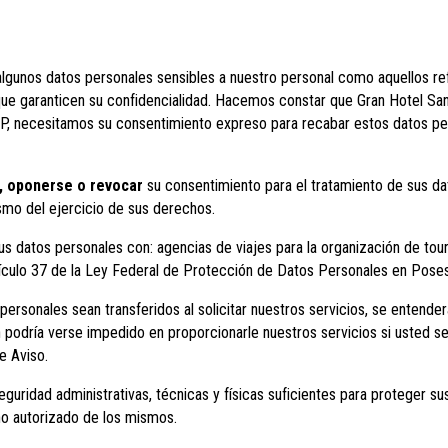
algunos datos personales sensibles a nuestro personal como aquellos r
ue garanticen su confidencialidad. Hacemos constar que Gran Hotel San 
P, necesitamos su consentimiento expreso para recabar estos datos per
r, oponerse o revocar
su consentimiento para el tratamiento de sus da
o del ejercicio de sus derechos.
us datos personales con: agencias de viajes para la organización de tou
rtículo 37 de la Ley Federal de Protección de Datos Personales en Poses
personales sean transferidos al solicitar nuestros servicios, se entende
odría verse impedido en proporcionarle nuestros servicios si usted se 
e Aviso.
uridad administrativas, técnicas y físicas suficientes para proteger sus 
 no autorizado de los mismos.